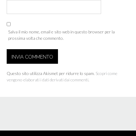
Salva il mio nome, email e sito web in questo browser per la
prossima volta che commento.
Questo sito utilizza Akismet per ridurre lo spam.
Scopri come
vengono elaborati i dati derivati dai commenti
.