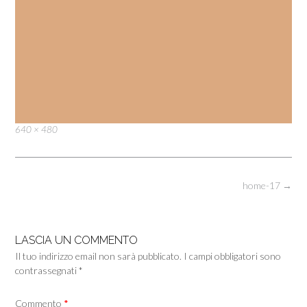
Full
640 × 480
size
Post
home-17
→
navigation
LASCIA UN COMMENTO
Il tuo indirizzo email non sarà pubblicato.
I campi obbligatori sono
contrassegnati
*
Commento
*