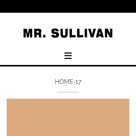
Skip
to
content
HOME-17